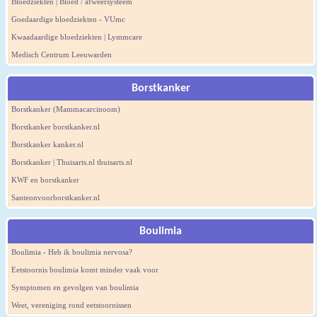
Bloedziekten | Bloed / afweersysteem
Goedaardige bloedziekten - VUmc
Kwaadaardige bloedziekten | Lymmcare
Medisch Centrum Leeuwarden
Borstkanker
Borstkanker (Mammacarcinoom)
Borstkanker borstkanker.nl
Borstkanker kanker.nl
Borstkanker | Thuisarts.nl thuisarts.nl
KWF en borstkanker
Santeonvoorborstkanker.nl
Boulimia
Boulimia - Heb ik boulimia nervosa?
Eetstoornis boulimia komt minder vaak voor
Symptomen en gevolgen van boulimia
Weet, vereniging rond eetstoornissen