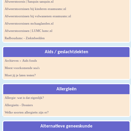
Afweerstoornis | Sanquin sanquin.nl
Afweerstoornissen bij kinderen erasmusmc.nl
Afweerstoornissen bij volwassenen erasmusmc.nl
Afweerstoornissen mchaaglanden.nl
Afweerstoornissen | LUMC lumc.nl
Radboudumc - Ziektebeelden
Aids / geslachtziekten
Archieven » Aids fonds
Meest voorkomende soa's
Moet jij je laten testen?
Allergieën
Allergie: wat is dat eigenlijk?
Allergieën - Dossiers
Welke soorten allergieën zijn er?
Alternatieve geneeskunde