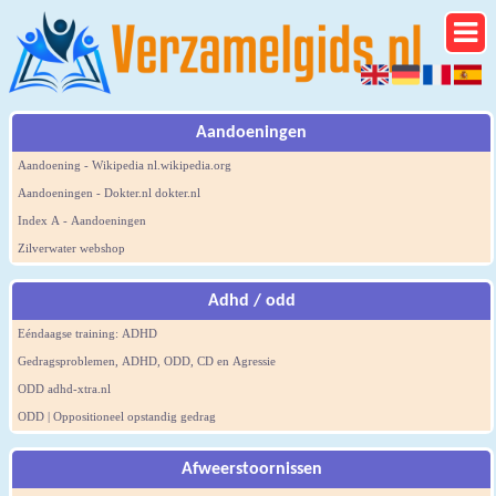
Aandoeningen
Aandoening - Wikipedia nl.wikipedia.org
Aandoeningen - Dokter.nl dokter.nl
Index A - Aandoeningen
Zilverwater webshop
Adhd / odd
Eéndaagse training: ADHD
Gedragsproblemen, ADHD, ODD, CD en Agressie
ODD adhd-xtra.nl
ODD | Oppositioneel opstandig gedrag
Afweerstoornissen