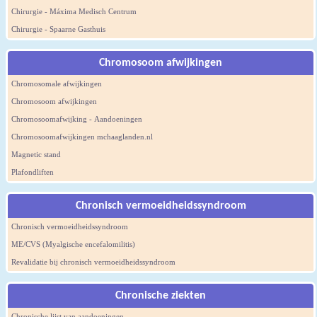
Chirurgie - Máxima Medisch Centrum
Chirurgie - Spaarne Gasthuis
Chromosoom afwijkingen
Chromosomale afwijkingen
Chromosoom afwijkingen
Chromosoomafwijking - Aandoeningen
Chromosoomafwijkingen mchaaglanden.nl
Magnetic stand
Plafondliften
Chronisch vermoeidheidssyndroom
Chronisch vermoeidheidssyndroom
ME/CVS (Myalgische encefalomilitis)
Revalidatie bij chronisch vermoeidheidssyndroom
Chronische ziekten
Chronische lijst van aandoeningen